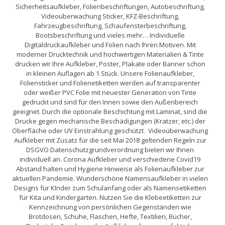
Sicherheitsaufkleber, Folienbeschriftungen, Autobeschriftung,
Videoüberwachung Sticker, KFZ-Beschriftung,
Fahrzeugbeschriftung, Schaufensterbeschriftung,
Bootsbeschriftung und vieles mehr… Individuelle
Digitaldruckaufkleber und Folien nach Ihren Motiven. Mit
moderner Drucktechnik und hochwertigen Materialien & Tinte
drucken wir Ihre Aufkleber, Poster, Plakate oder Banner schon
in kleinen Auflagen ab 1 Stück. Unsere Folienaufkleber,
Foliensticker und Folienetiketten werden auf transparenter
oder weißer PVC Folie mit neuester Generation von Tinte
gedruckt und sind für den Innen sowie den Außenbereich
geeignet. Durch die optionale Beschichtung mit Laminat, sind die
Drucke gegen mechanische Beschädigungen (Kratzer, etc.) der
Oberfläche oder UV Einstrahlung geschützt. Videoüberwachung
Aufkleber mit Zusatz für die seit Mai 2018 geltenden Regeln zur
DSGVO Datenschutzgrundverordnung bieten wir Ihnen
individuell an. Corona Aufkleber und verschiedene Covid19
Abstand halten und Hygiene Hinweise als Folienaufkleber zur
aktuellen Pandemie. Wunderschöne Namensaufkleber in vielen
Designs für KInder zum Schulanfang oder als Namensetiketten
für Kita und Kindergarten. Nutzen Sie die Klebeetiketten zur
Kennzeichnung von persönlichen Gegenständen wie
Brotdosen, Schuhe, Flaschen, Hefte, Textilien, Bücher,