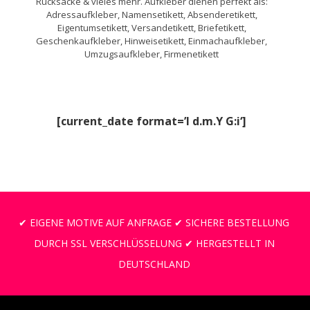
Rucksäcke & vieles mehr. Aufkleber dienen perfekt als:
Adressaufkleber, Namensetikett, Absenderetikett,
Eigentumsetikett, Versandetikett, Briefetikett,
Geschenkaufkleber, Hinweisetikett, Einmachaufkleber,
Umzugsaufkleber, Firmenetikett
[current_date format=’l d.m.Y G:i‘]
✔ EIGENE MOTIVE AUF ANFRAGE ✔ SICHERE BESTELLUNG
DURCH SSL VERSCHLÜSSELUNG ✔ HERGESTELLT IN
DEUTSCHLAND