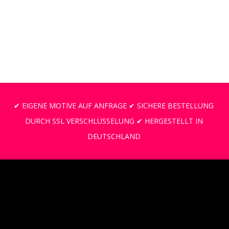
AUSFÜHRUNG WÄHLEN
✔ EIGENE MOTIVE AUF ANFRAGE ✔ SICHERE BESTELLUNG
DURCH SSL VERSCHLÜSSELUNG ✔ HERGESTELLT IN
DEUTSCHLAND