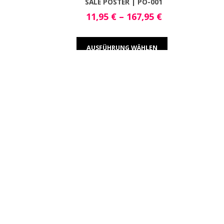
SALE POSTER | PO-001
11,95
€
–
167,95
€
AUSFÜHRUNG WÄHLEN