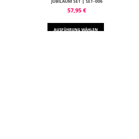
JUBILÄUM SET | SET-006
57,95
€
AUSFÜHRUNG WÄHLEN