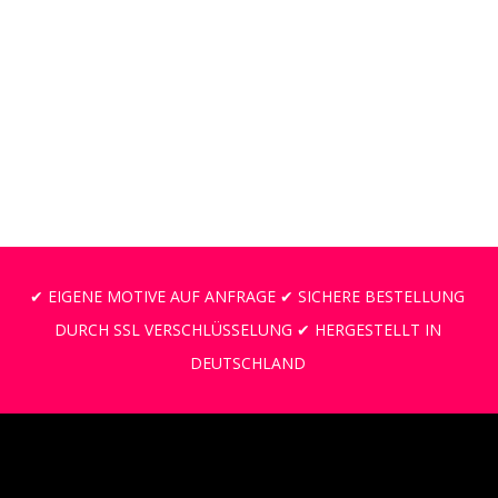
✔ EIGENE MOTIVE AUF ANFRAGE ✔ SICHERE BESTELLUNG
DURCH SSL VERSCHLÜSSELUNG ✔ HERGESTELLT IN
DEUTSCHLAND