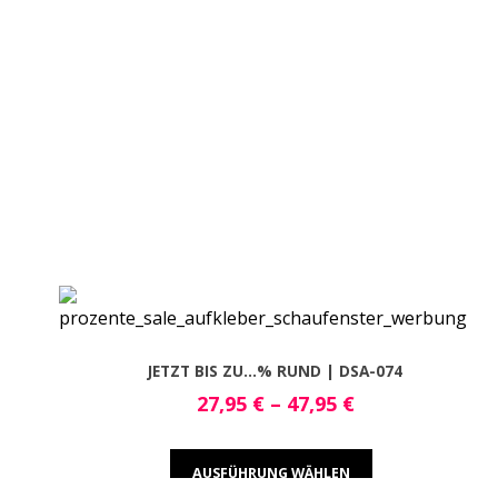
JETZT BIS ZU…% RUND | DSA-074
27,95
€
–
47,95
€
AUSFÜHRUNG WÄHLEN