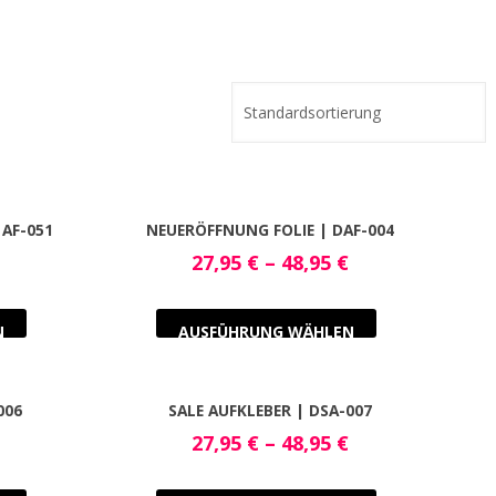
 AF-051
NEUERÖFFNUNG FOLIE | DAF-004
27,95
€
–
48,95
€
N
AUSFÜHRUNG WÄHLEN
006
SALE AUFKLEBER | DSA-007
27,95
€
–
48,95
€