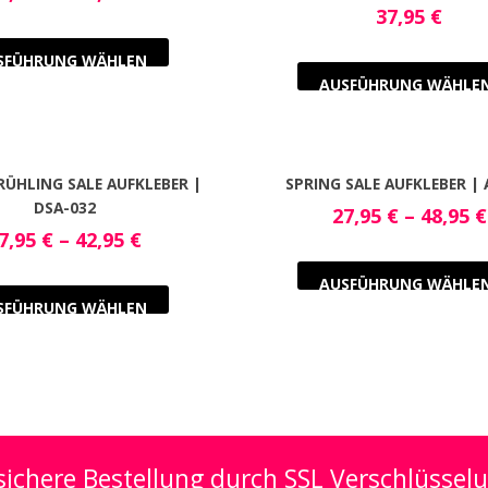
37,95
€
SFÜHRUNG WÄHLEN
AUSFÜHRUNG WÄHLE
RÜHLING SALE AUFKLEBER |
SPRING SALE AUFKLEBER | 
DSA-032
27,95
€
–
48,95
€
7,95
€
–
42,95
€
AUSFÜHRUNG WÄHLE
SFÜHRUNG WÄHLEN
ichere Bestellung durch SSL Verschlüssel