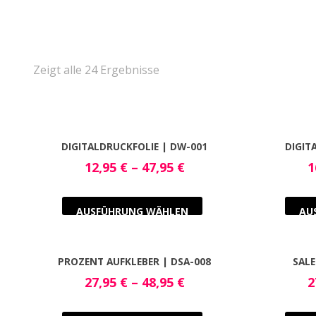
Zeigt alle 24 Ergebnisse
DIGITALDRUCKFOLIE | DW-001
DIGIT
12,95
€
–
47,95
€
1
AUSFÜHRUNG WÄHLEN
AU
PROZENT AUFKLEBER | DSA-008
SALE
27,95
€
–
48,95
€
2