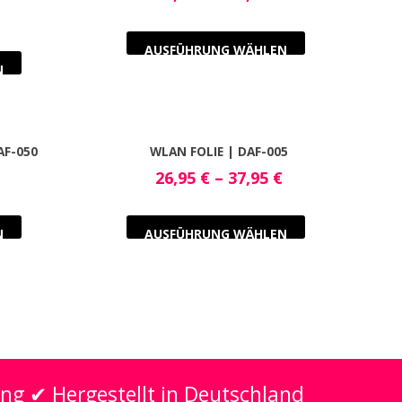
AUSFÜHRUNG WÄHLEN
N
AF-050
WLAN FOLIE | DAF-005
26,95
€
–
37,95
€
N
AUSFÜHRUNG WÄHLEN
ung ✔ Hergestellt in Deutschland