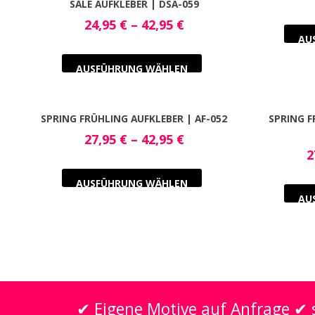
SALE AUFKLEBER | DSA-059
24,95
€
–
42,95
€
AU
AUSFÜHRUNG WÄHLEN
SPRING FRÜHLING AUFKLEBER | AF-052
SPRING F
27,95
€
–
42,95
€
2
AUSFÜHRUNG WÄHLEN
AU
✔ Eigene Motive auf Anfrage ✔ s