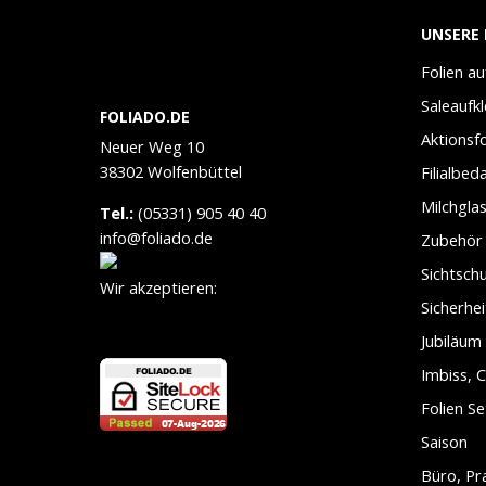
UNSERE 
Folien a
Saleaufk
FOLIADO.DE
Aktionsfo
Neuer Weg 10
38302 Wolfenbüttel
Filialbed
Milchglas
Tel.:
(05331) 905 40 40
info@foliado.de
Zubehör
Sichtschu
Wir akzeptieren:
Sicherhei
Jubiläum
Imbiss, C
Folien Se
Saison
Büro, Prax