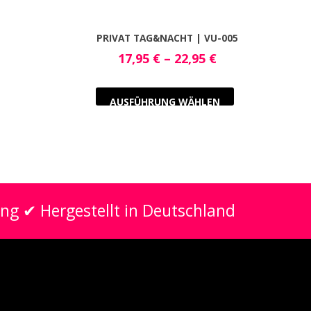
PRIVAT TAG&NACHT | VU-005
17,95
€
–
22,95
€
AUSFÜHRUNG WÄHLEN
ung ✔ Hergestellt in Deutschland