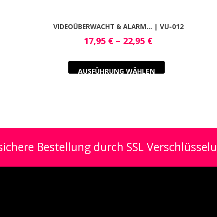
VIDEOÜBERWACHT & ALARM… | VU-012
17,95
€
–
22,95
€
AUSFÜHRUNG WÄHLEN
ichere Bestellung durch SSL Verschlüssel