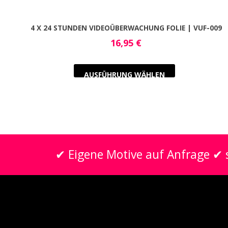
4 X 24 STUNDEN VIDEOÜBERWACHUNG FOLIE | VUF-009
16,95
€
AUSFÜHRUNG WÄHLEN
✔ Eigene Motive auf Anfrage ✔ s