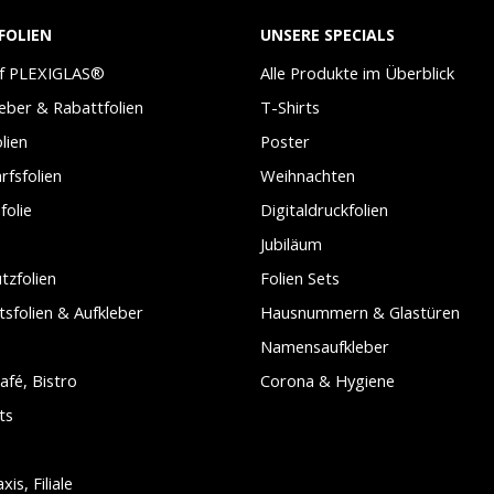
FOLIEN
UNSERE SPECIALS
uf PLEXIGLAS®
Alle Produkte im Überblick
leber & Rabattfolien
T-Shirts
lien
Poster
arfsfolien
Weihnachten
folie
Digitaldruckfolien
Jubiläum
tzfolien
Folien Sets
tsfolien & Aufkleber
Hausnummern & Glastüren
Namensaufkleber
afé, Bistro
Corona & Hygiene
ts
is, Filiale