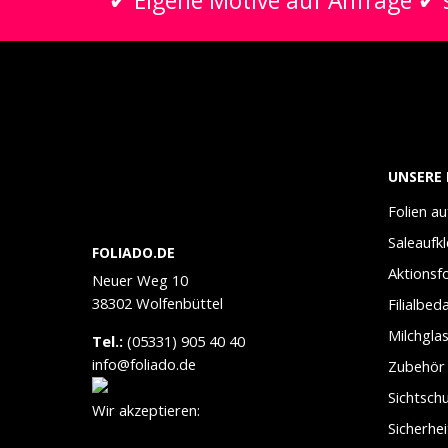
✔ Eigene Motive auf Anfrage ✔ s
UNSERE 
Folien a
Saleaufk
FOLIADO.DE
Aktionsfo
Neuer Weg 10
38302 Wolfenbüttel
Filialbed
Milchglas
Tel.:
(05331) 905 40 40
info@foliado.de
Zubehör
Sichtschu
Wir akzeptieren:
Sicherhei