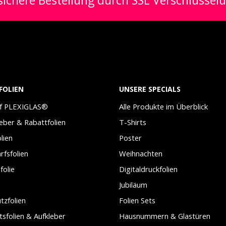
ichere Bestellung durch SSL Verschlüssel
FOLIEN
UNSERE SPECIALS
uf PLEXIGLAS®
Alle Produkte im Überblick
leber & Rabattfolien
T-Shirts
lien
Poster
arfsfolien
Weihnachten
folie
Digitaldruckfolien
Jubiläum
tzfolien
Folien Sets
tsfolien & Aufkleber
Hausnummern & Glastüren