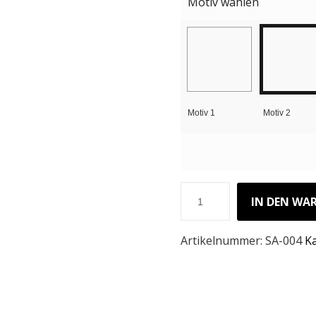
Motiv wählen
Motiv 1
Motiv 2
IN DEN WA
Artikelnummer:
SA-004
K