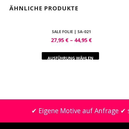
ÄHNLICHE PRODUKTE
SALE FOLIE | SA-021
27,95
€
–
44,95
€
AUSFÜHRUNG WÄHLEN
✔ Eigene Motive auf Anfrage ✔ s