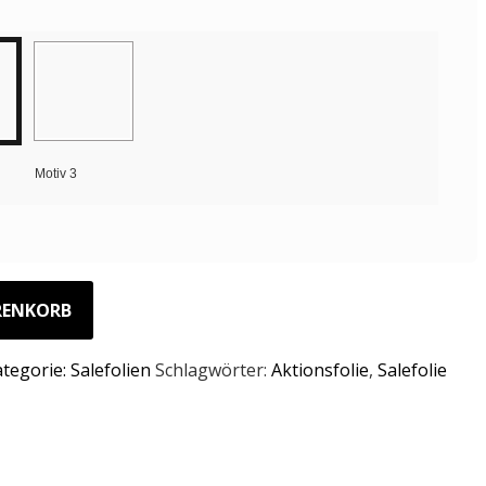
Motiv 3
RENKORB
ategorie:
Salefolien
Schlagwörter:
Aktionsfolie
,
Salefolie