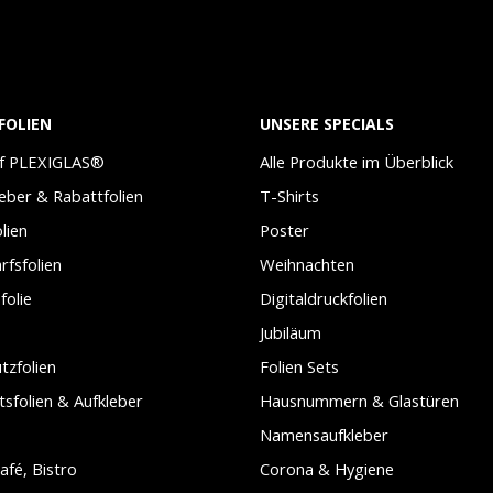
FOLIEN
UNSERE SPECIALS
uf PLEXIGLAS®
Alle Produkte im Überblick
leber & Rabattfolien
T-Shirts
lien
Poster
arfsfolien
Weihnachten
folie
Digitaldruckfolien
Jubiläum
tzfolien
Folien Sets
tsfolien & Aufkleber
Hausnummern & Glastüren
Namensaufkleber
afé, Bistro
Corona & Hygiene