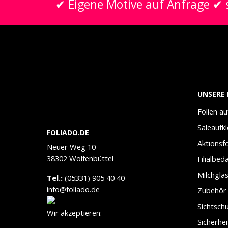
✔ Eigene Motive auf Anfrage ✔ s
UNSERE 
Folien a
Saleaufk
FOLIADO.DE
Aktionsfo
Neuer Weg 10
38302 Wolfenbüttel
Filialbed
Milchglas
Tel.:
(05331) 905 40 40
info@foliado.de
Zubehör
Sichtschu
Wir akzeptieren:
Sicherhei