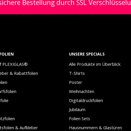
ichere Bestellung durch SSL Verschlüssel
FOLIEN
UNSERE SPECIALS
uf PLEXIGLAS®
Alle Produkte im Überblick
leber & Rabattfolien
T-Shirts
lien
Poster
arfsfolien
Weihnachten
folie
Digitaldruckfolien
Jubiläum
tzfolien
Folien Sets
tsfolien & Aufkleber
Hausnummern & Glastüren