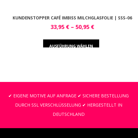
KUNDENSTOPPER CAFÉ IMBISS MILCHGLASFOLIE | SSS-06
33,95
€
–
50,95
€
AUSFÜHRUNG WÄHLEN
✔ EIGENE MOTIVE AUF ANFRAGE ✔ SICHERE BESTELLUNG
DURCH SSL VERSCHLÜSSELUNG ✔ HERGESTELLT IN
DEUTSCHLAND