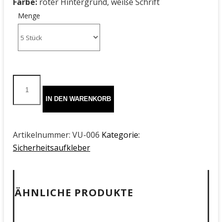
Farbe:
roter Hintergrund, weiße Schrift
Menge
Videoüberwacht
IN DEN WARENKORB
rot
| VU-
Artikelnummer:
VU-006
Kategorie:
006
Sicherheitsaufkleber
Menge
ÄHNLICHE PRODUKTE